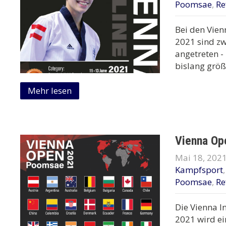
Poomsae
,
Re
Bei den Vie
2021 sind z
angetreten -
bislang größ
Mehr lesen
Vienna Op
Mai 18, 202
Kampfsport
Poomsae
,
Re
Die Vienna 
2021 wird ei