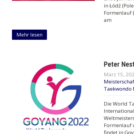
in Łódź (Pol
Formenlauf (
am
Mehr lesen
Peter Nes
März 15, 20
Meisterscha
Taekwondo 
Die World Ta
Internationa
Weltmeister
Formenlauf 
findet in Go