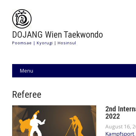
DOJANG Wien Taekwondo
Poomsae | Kyorugi | Hosinsul
Menu
Referee
2nd Inter
2022
August 16, 
Kampfsport