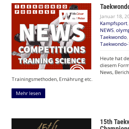
Taekwondo
Januar 18, 2
Kampfsport
NEWS
,
olym
Taekwondo
,
Taekwondo-
Heute hat d
diesem Form
News, Berich
Trainingsmethoden, Ernährung etc.
Mehr lesen
15th Taek
Champions