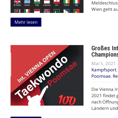
Meldeschluss
Wien geht au
Mehr lesen
Großes In
Champions
Mai 5, 2021
Kampfsport
Poomsae
,
Re
Die Vienna 
2021 findet 
nach Öffnung
Ländern und