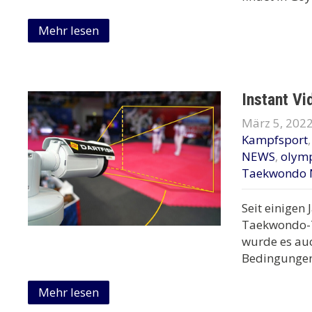
Mehr lesen
Instant Vi
März 5, 202
Kampfsport
NEWS
,
olym
Taekwondo 
Seit einigen 
Taekwondo-T
wurde es au
Bedingungen 
Mehr lesen