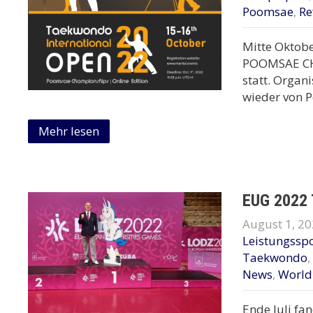
Poomsae
,
Re
Mitte Oktob
POOMSAE CHA
statt. Organ
wieder von P
Mehr lesen
EUG 2022 
August 1, 2
Leistungsspo
Taekwondo
,
News
,
World
Ende Juli fa