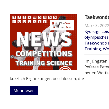
Taekwondo
März 3, 202
Kyorugi
,
Lei
olympische
Taekwondo 
Training
,
Wo
Im jüngsten
Referee Pete
neuen Wettk
kürzlich Ergänzungen beschlossen, die
Mehr lesen