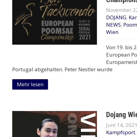
November 22
DOJANG
,
Ka
NEWS
,
Poom
Wien
Von 19. bis
European Po
Europameiste
Portugal abgehalten. Peter Nestler wurde
Mehr lesen
Dojang Wie
Juni 14, 202
Kampfsport