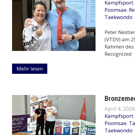
Kampfsport
Poomsae
,
Re
Taekwondo
Peter Nestle
(VTDV) am 25
Rahmen des 
Recognized
Mehr lesen
Bronzemed
April 4, 2026
Kampfsport
Poomsae
,
T
Taekwondo