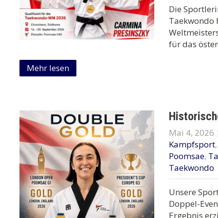
Die Sportler
Taekwondo ha
Weltmeister
für das öster
Mehr lesen
Historisc
Mai 4, 2026
Kampfsport
Poomsae
,
T
Taekwondo
Unsere Sport
Doppel-Event
Ergebnis erz