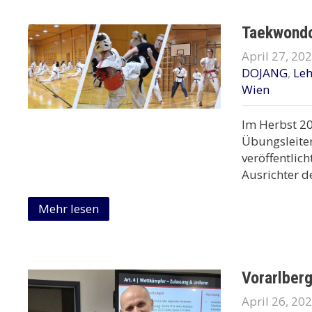
Taekwondo
April 27, 20
DOJANG
,
Le
Wien
Im Herbst 20
Übungsleiter
veröffentlic
Ausrichter d
Mehr lesen
Vorarlber
April 26, 20