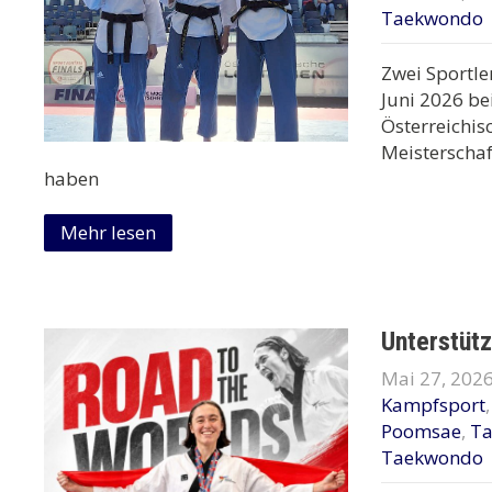
Taekwondo
Zwei Sportl
Juni 2026 be
Österreichis
Meisterschaf
haben
Mehr lesen
Unterstütz
Mai 27, 202
Kampfsport
Poomsae
,
T
Taekwondo