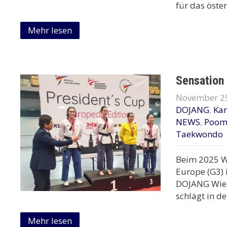
für das öster
Mehr lesen
Sensation 
November 29
DOJANG
,
Ka
NEWS
,
Poom
Taekwondo
Beim 2025 W
Europe (G3) 
DOJANG Wien
schlägt in de
Mehr lesen