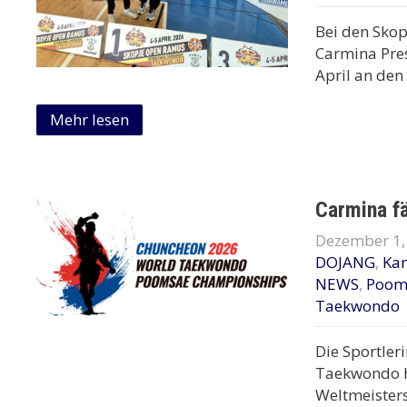
Bei den Skop
Carmina Pre
April an den
Mehr lesen
Carmina fä
Dezember 1,
DOJANG
,
Ka
NEWS
,
Poom
Taekwondo
Die Sportler
Taekwondo ha
Weltmeister