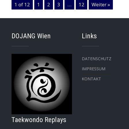
1 of 12
1
2
3
…
12
Weiter »
DOJANG Wien
Links
DATENSCHUTZ
IMPRESSUM
KONTAKT
Taekwondo Replays