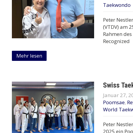
Taekwondo
Peter Nestle
(VTDV) am 25
Rahmen des 
Recognized
Mehr lesen
Swiss Tae
Januar 27, 2
Poomsae
,
Re
World Taek
Peter Nestle
2025 ein Po