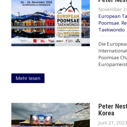
November 24
European T
Poomsae
,
Re
Taekwondo
Die European
Internationa
Poomsae Cha
Europameiste
Mehr lesen
Peter Nes
Korea
Juni 21, 202