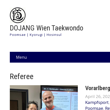
DOJANG Wien Taekwondo
Poomsae | Kyorugi | Hosinsul
Menu
Referee
Vorarlber
April 26, 20
Kampfsport
Poomsae
,
Re