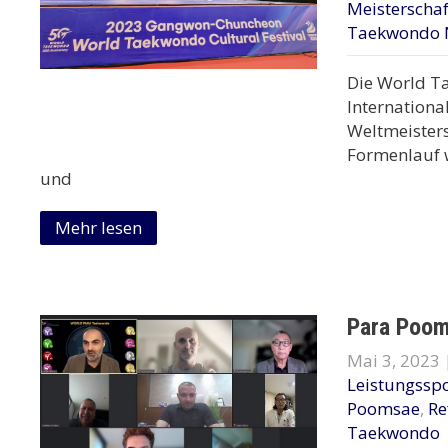
Meisterscha
Taekwondo 
Die World Ta
Internationa
Weltmeister
Formenlauf 
und
Mehr lesen
Para Poom
Mai 3, 2023
Leistungsspo
Poomsae
,
Re
Taekwondo