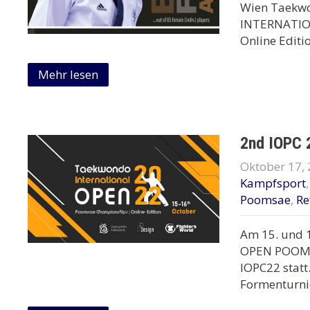
Wien Taekwon
INTERNATIO
Online Editio
Mehr lesen
2nd IOPC 
Oktober 17,
Kampfsport
Poomsae
,
Re
Am 15. und 
OPEN POOMSA
IOPC22 statt
Formenturnie