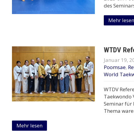
des Seminars
Mehr lese
WTDV Refe
Januar 19, 2
Poomsae
,
Re
World Taek
WTDV Referee
Taekwondo V
Seminar für 
Thema waren
Mehr lesen