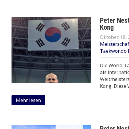
Peter Nes
Kong
Oktober 18,
Meisterscha
Taekwondo 
Die World Ta
als Internat
Weltmeisters
Kong. Diese
Mehr lesen
Peter Nes