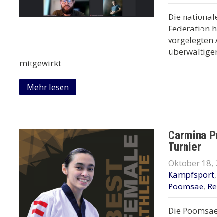
Die nationa
Federation h
vorgelegten
überwältige
mitgewirkt
Mehr lesen
Carmina P
Turnier
Oktober 18,
Kampfsport
Poomsae
,
Re
Die Poomsae