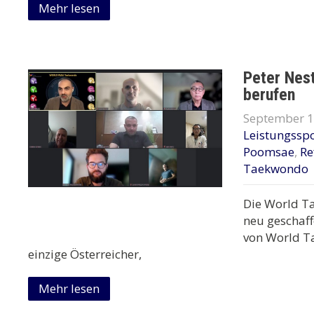
Mehr lesen
Peter Nes
berufen
September 1
Leistungsspo
Poomsae
,
Re
Taekwondo
Die World Ta
neu geschaf
von World Ta
einzige Österreicher,
Mehr lesen