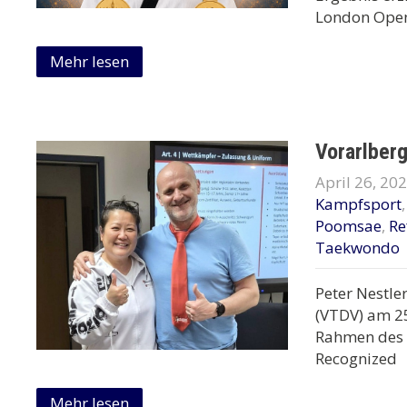
London Ope
Mehr lesen
Vorarlber
April 26, 20
Kampfsport
Poomsae
,
Re
Taekwondo
Peter Nestle
(VTDV) am 25
Rahmen des 
Recognized
Mehr lesen