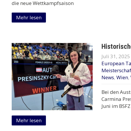
die neue Wettkampfsaison
Mehr lesen
Historisch
Juli 31, 2025
European T
Meisterscha
News
,
Wien
,
Bei den Aust
Carmina Pre
Juni im BSFZ
Mehr lesen