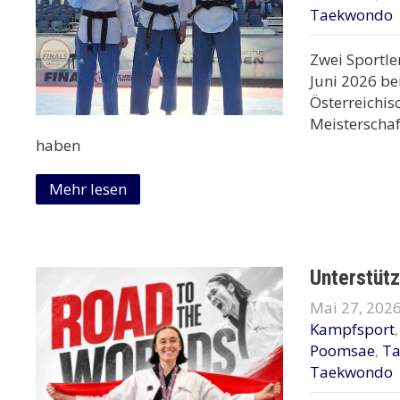
Taekwondo
Zwei Sportl
Juni 2026 be
Österreichis
Meisterschaf
haben
Mehr lesen
Unterstütz
Mai 27, 202
Kampfsport
Poomsae
,
T
Taekwondo