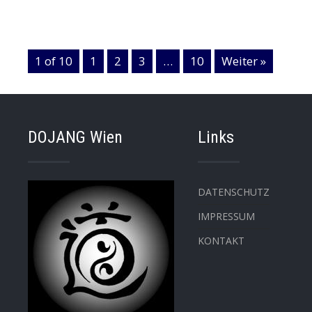
1 of 10
1
2
3
…
10
Weiter »
DOJANG Wien
Links
DATENSCHUTZ
IMPRESSUM
KONTAKT