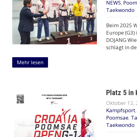
NEWS
,
Poom
Taekwondo
Beim 2025 W
Europe (G3) 
DOJANG Wien
schlägt in de
Mehr lesen
Platz 5 in
Oktober 12,
Kampfsport
Poomsae
,
T
Taekwondo