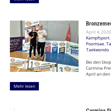
Bronzemed
April 4, 2026
Kampfsport
Poomsae
,
T
Taekwondo
Bei den Skop
Carmina Pre
April an den
Mehr lesen
Carmina fä