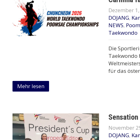
Dezember 1,
DOJANG
,
Ka
NEWS
,
Poom
Taekwondo
Die Sportler
Taekwondo ha
Weltmeister
für das öster
Mehr lesen
Sensation 
November 29
DOJANG
,
Ka