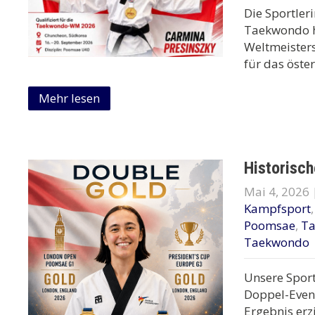
Die Sportler
Taekwondo ha
Weltmeister
für das öster
Mehr lesen
Historisc
Mai 4, 2026
Kampfsport
Poomsae
,
T
Taekwondo
Unsere Sport
Doppel-Event
Ergebnis erz