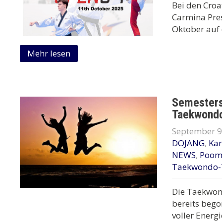
Bei den Croa
Carmina Pre
Oktober auf 
Mehr lesen
Semesters
Taekwond
September 9
DOJANG
,
Ka
NEWS
,
Poom
Taekwondo-
Die Taekwo
bereits bego
voller Energ