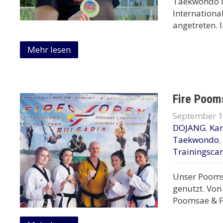
Taekwondo is
Internationa
angetreten.
Mehr lesen
Fire Poom
September 1
DOJANG
,
Ka
Taekwondo
,
Trainingsc
Unser Pooms
genutzt. Von
Poomsae & Fr