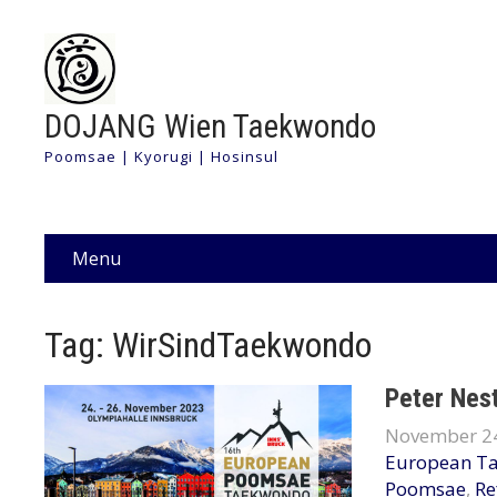
DOJANG Wien Taekwondo
Poomsae | Kyorugi | Hosinsul
Menu
Tag: WirSindTaekwondo
Peter Nes
November 24
European T
Poomsae
,
Re