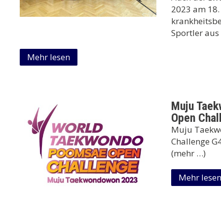
2023 am 18. 
krankheitsbe
Sportler au
Mehr lesen
Muju Tae
Open Chal
Muju Taekw
Challenge G4
(mehr …)
Mehr lese