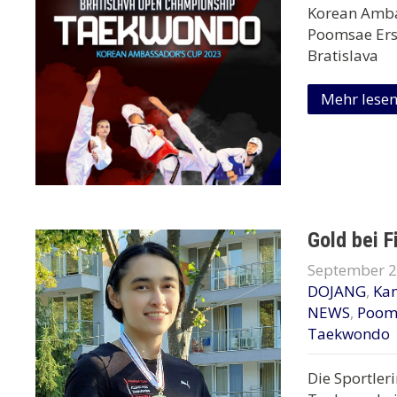
Korean Amba
Poomsae Erst
Bratislava
Mehr lese
Gold bei F
September 2
DOJANG
,
Ka
NEWS
,
Poom
Taekwondo
Die Sportler