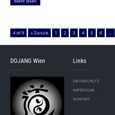
Mehr lesen
4 of 9
« Zurück
1
2
3
4
5
6
…
DOJANG Wien
Links
DATENSCHUTZ
IMPRESSUM
KONTAKT