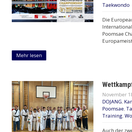
Taekwondo
Die European
Internationa
Poomsae Cha
Europameiste
Mehr lesen
Wettkampf
November 18
DOJANG
,
Ka
Poomsae
,
T
Training
,
Wo
Auch der zw