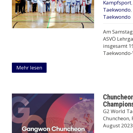
Kampfsport
Taekwondo
,
Taekwondo
Am Samstag, 
ASVÖ Lehrga
insgesamt 19
Taekwondo-
Mehr lesen
Chuncheon
Champions
G2 World Ta
Chuncheon, P
August 2023