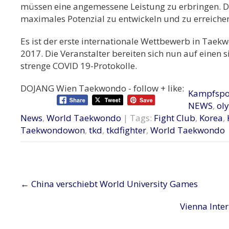
müssen eine angemessene Leistung zu erbringen. D
maximales Potenzial zu entwickeln und zu erreichen
Es ist der erste internationale Wettbewerb in Tae
2017. Die Veranstalter bereiten sich nun auf eine
strenge COVID 19-Protokolle.
DOJANG Wien Taekwondo - follow + like:
Kampfspo
NEWS
,
ol
News
,
World Taekwondo
| Tags:
Fight Club
,
Korea
,
Taekwondowon
,
tkd
,
tkdfighter
,
World Taekwondo
Post
←
China verschiebt World University Games
navigation
Vienna Int