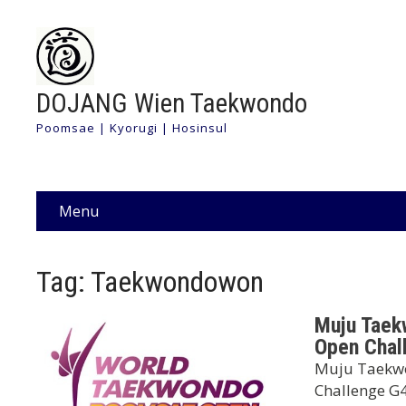
DOJANG Wien Taekwondo
Poomsae | Kyorugi | Hosinsul
Menu
Tag: Taekwondowon
Muju Tae
Open Chal
Muju Taekw
Challenge G4