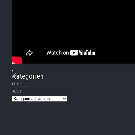
Kategorien
00:00
00:00
16:51
Kategorien