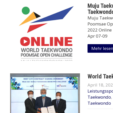
Muju Taek
Taekwondo
Muju Taekw
Poomsae Ope
2022 Online 
Apr 07-09
Mehr lese
World Tae
April 18, 20
Leistungsspo
Taekwondo
,
Taekwondo