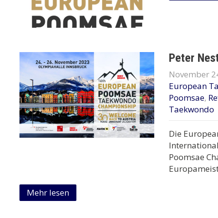
Peter Nes
November 24
European T
Poomsae
,
Re
Taekwondo
Die European
Internationa
Poomsae Cha
Europameiste
Mehr lesen