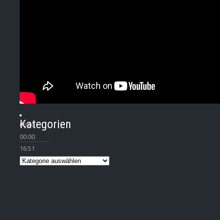
Kategorien
00:00
00:00
16:51
Kategorien