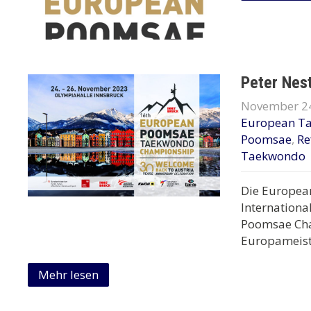
Peter Nes
November 24
European T
Poomsae
,
Re
Taekwondo
Die European
Internationa
Poomsae Cha
Europameiste
Mehr lesen