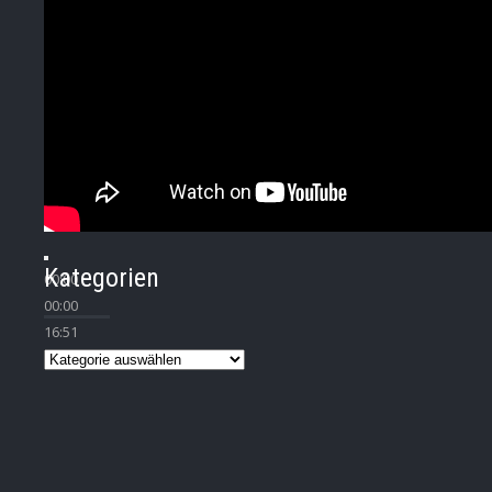
Kategorien
00:00
00:00
16:51
Kategorien