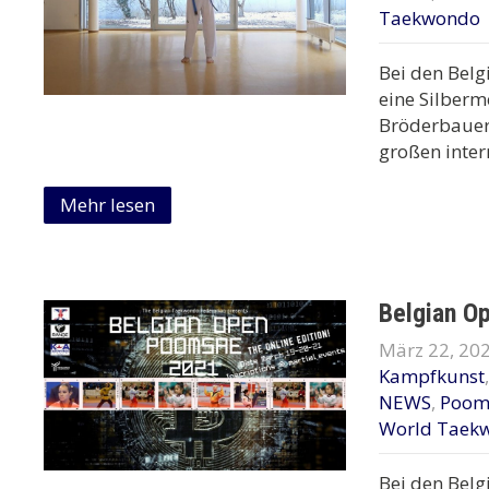
Taekwondo
Bei den Bel
eine Silberm
Bröderbauer 
großen inte
Mehr lesen
Belgian O
März 22, 20
Kampfkunst
NEWS
,
Poom
World Taek
Bei den Bel