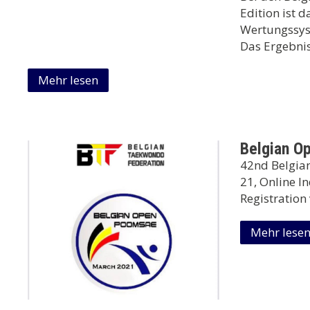
Edition ist
Wertungssyst
Das Ergebnis
Mehr lesen
Belgian O
42nd Belgia
21, Online In
Registration
Mehr lese