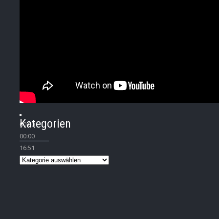
Kategorien
00:00
00:00
16:51
Kategorien