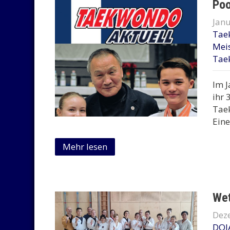
Poo
Janu
Tae
Meis
Tae
Im J
ihr 
Taek
Eine
Mehr lesen
Wet
Dez
DOJ