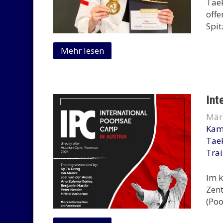
Taek
offe
Spit
Mehr lesen
Int
Mär
Kam
Tae
Tra
Im 
Zen
(Poo