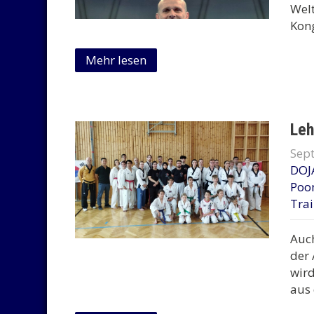
Welt
Kon
Mehr lesen
Leh
Sep
DOJ
Poo
Trai
Auch
der 
wird
aus