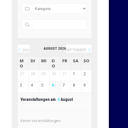
AUGUST 2026
JULI
SEPTEMBER
M
DI
MI
D
FR
SA
SO
O
O
27
28
29
30
31
1
2
3
4
5
6
7
8
9
Veranstaltungen am
6
August
Keine Veranstaltungen