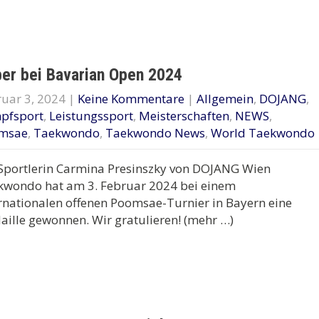
ber bei Bavarian Open 2024
uar 3, 2024
|
Keine Kommentare
|
Allgemein
,
DOJANG
,
pfsport
,
Leistungssport
,
Meisterschaften
,
NEWS
,
msae
,
Taekwondo
,
Taekwondo News
,
World Taekwondo
Sportlerin Carmina Presinszky von DOJANG Wien
kwondo hat am 3. Februar 2024 bei einem
rnationalen offenen Poomsae-Turnier in Bayern eine
ille gewonnen. Wir gratulieren! (mehr …)