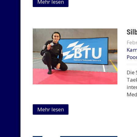
Mehr lesen
Sil
Febr
Kam
Poo
Die 
Tae
inte
Meda
Mehr lesen