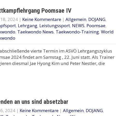
tkampflehrgang Poomsae IV
 18, 2024
|
Keine Kommentare
|
Allgemein
,
DOJANG
,
pfsport
,
Lehrgang
,
Leistungssport
,
NEWS
,
Poomsae
,
kwondo
,
Taekwondo News
,
Taekwondo-Training
,
World
kwondo
abschließende vierte Termin im ASVÖ Lehrgangszyklus
sae 2024 findet am Samstag , 22. Juni statt. Als Trainer
ieren diesmal Jae Hyong Kim und Peter Nestler, die
nden an uns sind absetzbar
6, 2024
|
Keine Kommentare
|
Allgemein
,
DOJANG
,