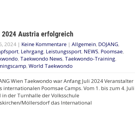
 2024 Austria erfolgreich
 6, 2024
|
Keine Kommentare
|
Allgemein
,
DOJANG
,
pfsport
,
Lehrgang
,
Leistungssport
,
NEWS
,
Poomsae
,
kwondo
,
Taekwondo News
,
Taekwondo-Training
,
iningscamp
,
World Taekwondo
ANG Wien Taekwondo war Anfang Juli 2024 Veranstalter
s internationalen Poomsae Camps. Vom 1. bis zum 4. Juli
 in der Turnhalle der Volksschule
skirchen/Möllersdorf das International