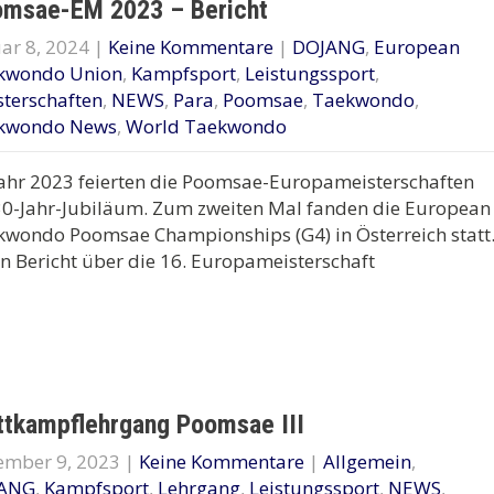
msae-EM 2023 – Bericht
ar 8, 2024
|
Keine Kommentare
|
DOJANG
,
European
kwondo Union
,
Kampfsport
,
Leistungssport
,
terschaften
,
NEWS
,
Para
,
Poomsae
,
Taekwondo
,
kwondo News
,
World Taekwondo
ahr 2023 feierten die Poomsae-Europameisterschaften
30-Jahr-Jubiläum. Zum zweiten Mal fanden die European
wondo Poomsae Championships (G4) in Österreich statt
n Bericht über die 16. Europameisterschaft
tkampflehrgang Poomsae III
ember 9, 2023
|
Keine Kommentare
|
Allgemein
,
ANG
,
Kampfsport
,
Lehrgang
,
Leistungssport
,
NEWS
,