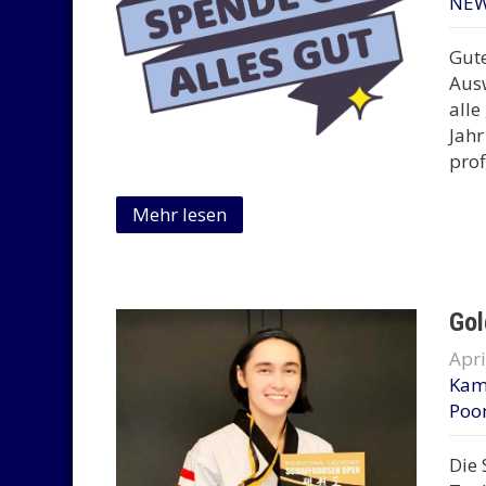
NE
Gut
Aus
alle
Jahr
prof
Mehr lesen
Gol
Apri
Kam
Poo
Die 