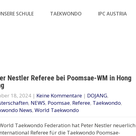
UNSERE SCHULE
TAEKWONDO
IPC AUSTRIA
er Nestler Referee bei Poomsae-WM in Hong
ng
ber 18, 2024
|
Keine Kommentare
|
DOJANG
,
terschaften
,
NEWS
,
Poomsae
,
Referee
,
Taekwondo
,
kwondo News
,
World Taekwondo
World Taekwondo Federation hat Peter Nestler neuerlich
International Referee für die Taekwondo Poomsae-