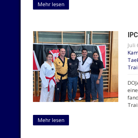
Mehr lesen
IPC
Juli
Kam
Tae
Tra
DOJ
eine
fand
Trai
Mehr lesen