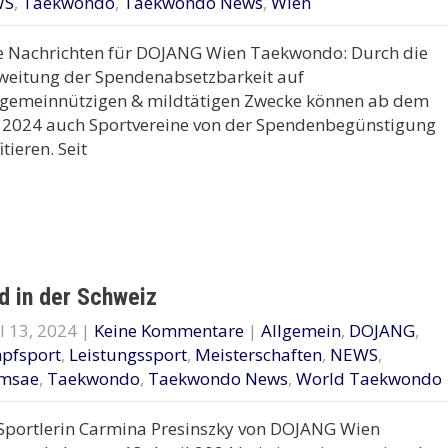
WS
,
Taekwondo
,
Taekwondo News
,
Wien
e Nachrichten für DOJANG Wien Taekwondo: Durch die
weitung der Spendenabsetzbarkeit auf
 gemeinnützigen & mildtätigen Zwecke können ab dem
 2024 auch Sportvereine von der Spendenbegünstigung
itieren. Seit
d in der Schweiz
l 13, 2024
|
Keine Kommentare
|
Allgemein
,
DOJANG
,
pfsport
,
Leistungssport
,
Meisterschaften
,
NEWS
,
msae
,
Taekwondo
,
Taekwondo News
,
World Taekwondo
Sportlerin Carmina Presinszky von DOJANG Wien