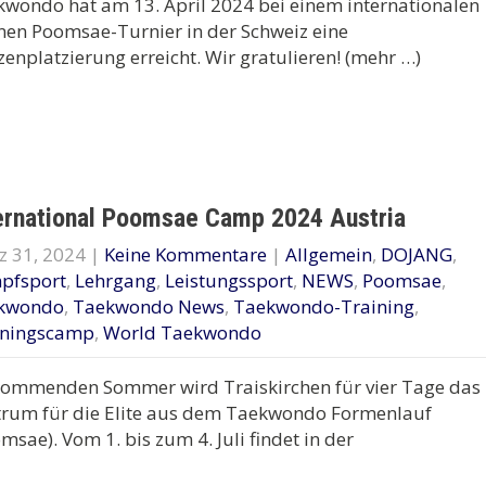
wondo hat am 13. April 2024 bei einem internationalen
nen Poomsae-Turnier in der Schweiz eine
zenplatzierung erreicht. Wir gratulieren! (mehr …)
ernational Poomsae Camp 2024 Austria
z 31, 2024
|
Keine Kommentare
|
Allgemein
,
DOJANG
,
pfsport
,
Lehrgang
,
Leistungssport
,
NEWS
,
Poomsae
,
kwondo
,
Taekwondo News
,
Taekwondo-Training
,
iningscamp
,
World Taekwondo
kommenden Sommer wird Traiskirchen für vier Tage das
trum für die Elite aus dem Taekwondo Formenlauf
msae). Vom 1. bis zum 4. Juli findet in der