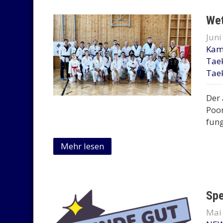
Wet
Juni
Kam
Tae
Tae
Der 
Poom
fung
Mehr lesen
Spe
Mai 