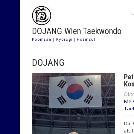
DOJANG Wien Taekwondo
Poomsae | Kyorugi | Hosinsul
DOJANG
Pet
Ko
Okto
Meis
Tae
Die 
als 