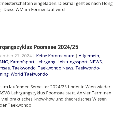
meisterschaften eingeladen. Diesmal geht es nach Hong
g. Diese WM im Formenlauf wird
rgangszyklus Poomsae 2024/25
tember 27, 2024
|
Keine Kommentare
|
Allgemein
,
ANG
,
Kampfsport
,
Lehrgang
,
Leistungssport
,
NEWS
,
msae
,
Taekwondo
,
Taekwondo News
,
Taekwondo-
ning
,
World Taekwondo
 im laufenden Semester 2024/25 findet in Wien wieder
ASVÖ Lehrgangszyklus Poomsae statt. An vier Terminen
 viel praktisches Know-how und theoretisches Wissen
 der Taekwondo