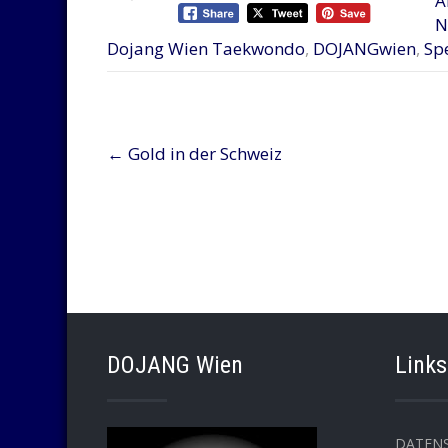
A
N
Dojang Wien Taekwondo
,
DOJANGwien
,
Sp
Post
←
Gold in der Schweiz
navigation
DOJANG Wien
Links
DATEN