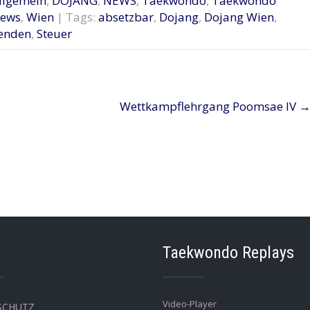
llgemein
,
DOJANG
,
NEWS
,
Taekwondo
,
Taekwondo
ews
,
Wien
| Tags:
absetzbar
,
Dojang
,
Dojang Wien
,
enden
,
Steuer
Wettkampflehrgang Poomsae IV
Taekwondo Replays
Video-Player
SCHUTZ