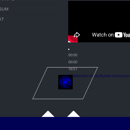
SSUM
KT
00:00
00:00
16:51
Pfeiltasten Hoch/Runter benutzen,