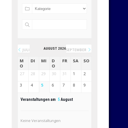
AUGUST 2026
JULI
SEPTEMBER
M
DI
MI
D
FR
SA
SO
O
O
27
28
29
30
31
1
2
.
3
4
5
6
7
8
9
Veranstaltungen am
5
August
Keine Veranstaltungen