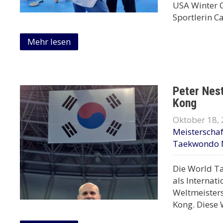
USA Winter 
Sportlerin C
Mehr lesen
Peter Nes
Kong
Oktober 18,
Meisterscha
Taekwondo 
Die World Ta
als Internat
Weltmeisters
Kong. Diese