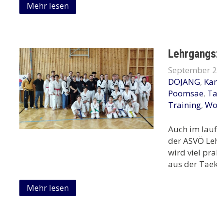
Mehr lesen
Lehrgangs
September 2
DOJANG
,
Ka
Poomsae
,
T
Training
,
Wo
Auch im lauf
der ASVÖ Leh
wird viel pr
aus der Ta
Mehr lesen