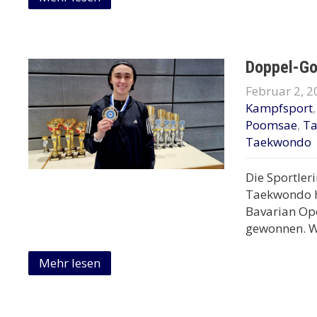
Doppel-Go
Februar 2, 2
Kampfsport
Poomsae
,
T
Taekwondo
Die Sportler
Taekwondo ha
Bavarian Op
gewonnen. Wi
Mehr lesen