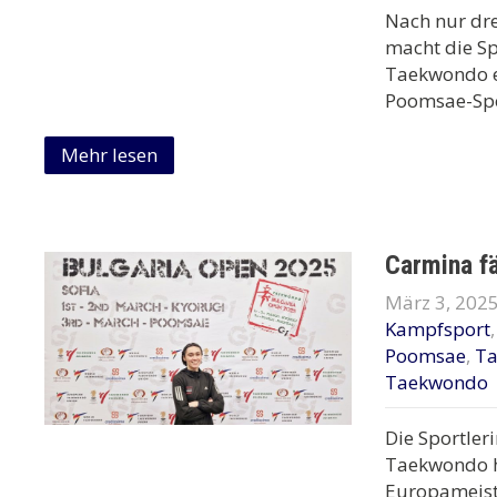
Nach nur dre
macht die S
Taekwondo ei
Poomsae-Spo
Mehr lesen
Carmina f
März 3, 202
Kampfsport
Poomsae
,
T
Taekwondo
Die Sportler
Taekwondo ha
Europameist