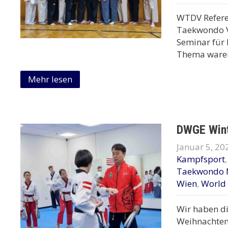
WTDV Referee
Taekwondo V
Seminar für 
Thema waren
Mehr lesen
DWGE Win
Januar 5, 20
Kampfsport
Taekwondo 
Wien
,
World
Wir haben di
Weihnachten