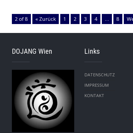
2 of 8
« Zurück
1
2
3
4
…
8
We
DOJANG Wien
Links
DATENSCHUTZ
IMPRESSUM
KONTAKT