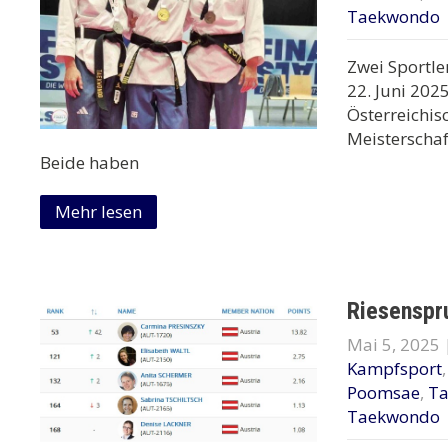
Taekwondo
Zwei Sportl
22. Juni 202
Österreichis
Meisterschaf
Beide haben
Mehr lesen
Riesenspr
Mai 5, 2025
Kampfsport
Poomsae
,
T
Taekwondo