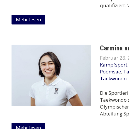
qualifiziert.
Mehr lesen
Carmina a
Februar 28,
Kampfsport
Poomsae
,
T
Taekwondo
Die Sportler
Taekwondo s
Olympischen 
Abteilung Sp
Mehr lesen