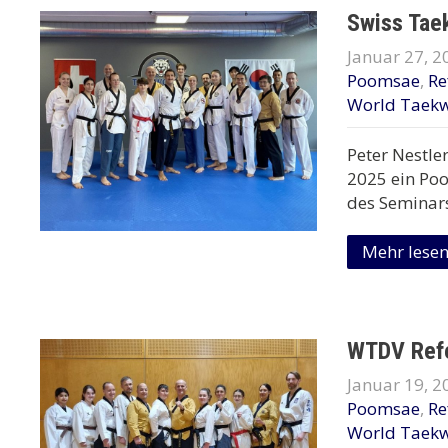
Swiss Tae
Januar 27, 2
Poomsae
,
Re
World Taek
Peter Nestle
2025 ein Po
des Seminars
Mehr lese
WTDV Refe
Januar 19, 2
Poomsae
,
Re
World Taek