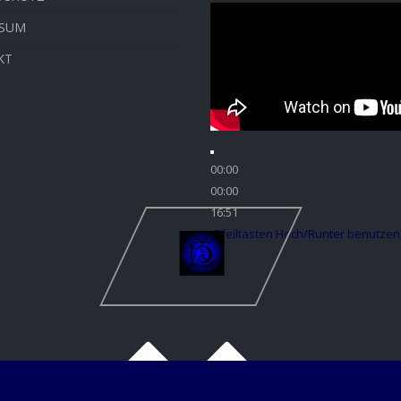
SSUM
KT
00:00
00:00
16:51
Pfeiltasten Hoch/Runter benutzen,