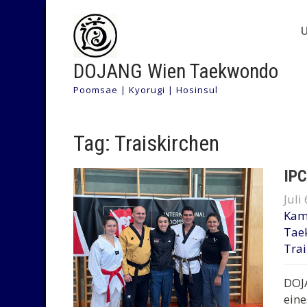
DOJANG Wien Taekwondo
Poomsae | Kyorugi | Hosinsul
Tag: Traiskirchen
IPC
Juli
Kam
Tae
Tra
DOJ
eine