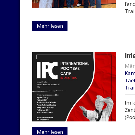
fand
Trai
Mehr lesen
Int
Mär
Kam
Tae
Tra
Im 
Zen
(Poo
Mehr lesen