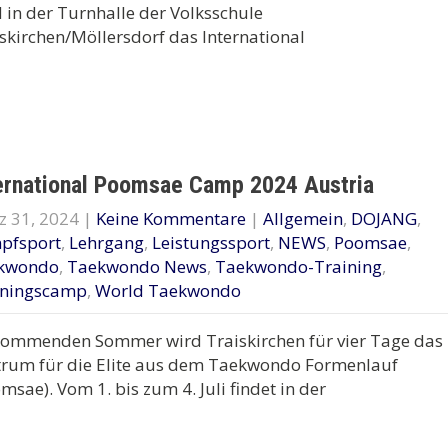
 in der Turnhalle der Volksschule
skirchen/Möllersdorf das International
ernational Poomsae Camp 2024 Austria
z 31, 2024
|
Keine Kommentare
|
Allgemein
,
DOJANG
,
pfsport
,
Lehrgang
,
Leistungssport
,
NEWS
,
Poomsae
,
kwondo
,
Taekwondo News
,
Taekwondo-Training
,
iningscamp
,
World Taekwondo
kommenden Sommer wird Traiskirchen für vier Tage das
trum für die Elite aus dem Taekwondo Formenlauf
msae). Vom 1. bis zum 4. Juli findet in der