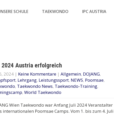
UNSERE SCHULE
TAEKWONDO
IPC AUSTRIA
 2024 Austria erfolgreich
 6, 2024
|
Keine Kommentare
|
Allgemein
,
DOJANG
,
pfsport
,
Lehrgang
,
Leistungssport
,
NEWS
,
Poomsae
,
kwondo
,
Taekwondo News
,
Taekwondo-Training
,
iningscamp
,
World Taekwondo
ANG Wien Taekwondo war Anfang Juli 2024 Veranstalter
s internationalen Poomsae Camps. Vom 1. bis zum 4. Juli