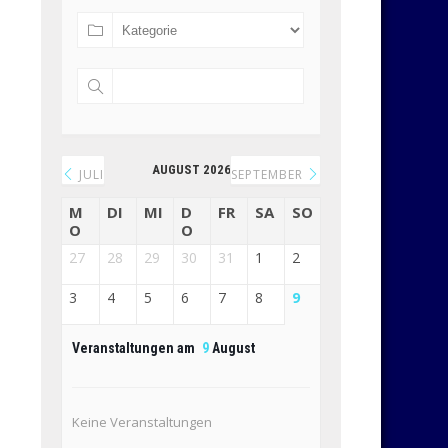
AUGUST 2026
JULI
SEPTEMBER
M
DI
MI
D
FR
SA
SO
O
O
27
28
29
30
31
1
2
3
4
5
6
7
8
9
Veranstaltungen am
9
August
Keine Veranstaltungen