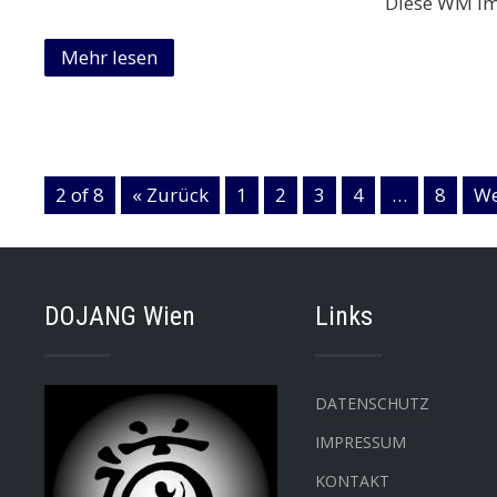
Diese WM im
Mehr lesen
2 of 8
« Zurück
1
2
3
4
…
8
We
DOJANG Wien
Links
DATENSCHUTZ
IMPRESSUM
KONTAKT