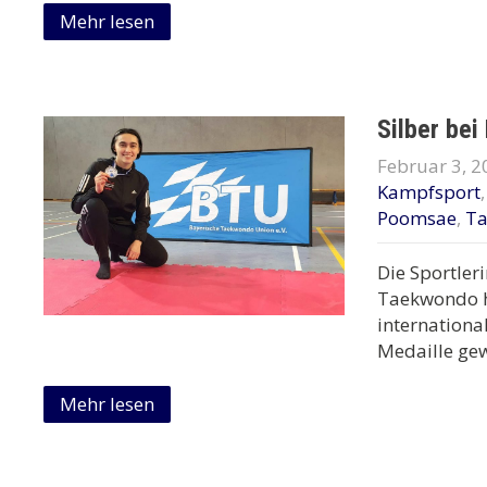
Mehr lesen
Silber bei
Februar 3, 2
Kampfsport
Poomsae
,
T
Die Sportler
Taekwondo h
internationa
Medaille gew
Mehr lesen