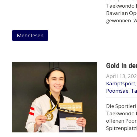
Taekwondo ha
Bavarian Op
gewonnen. Wi
Mehr lesen
Gold in de
April 13, 20
Kampfsport
Poomsae
,
T
Die Sportler
Taekwondo ha
offenen Poom
Spitzenplatz