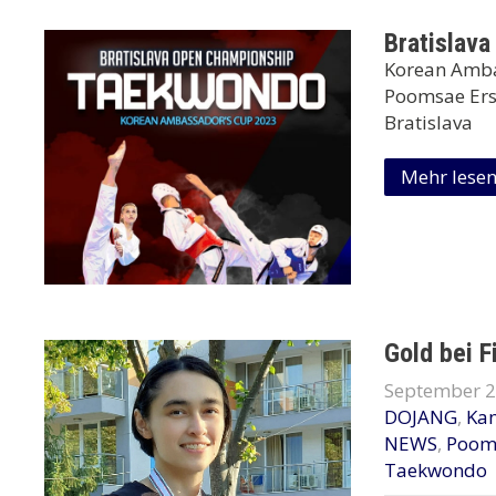
Bratislav
Korean Amba
Poomsae Erst
Bratislava
Mehr lese
Gold bei F
September 2
DOJANG
,
Ka
NEWS
,
Poom
Taekwondo