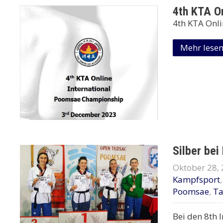
4th KTA O
4th KTA Onl
Mehr lese
Silber bei
Oktober 28,
Kampfsport
Poomsae
,
T
Bei den 8th