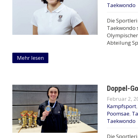
Taekwondo
Die Sportler
Taekwondo s
Olympischen 
Abteilung Sp
Mehr lesen
Doppel-Go
Februar 2, 2
Kampfsport
Poomsae
,
T
Taekwondo
Die Sportler