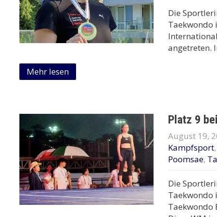
Die Sportler
Taekwondo is
Internationa
angetreten.
Mehr lesen
Platz 9 b
August 19, 
Kampfsport
Poomsae
,
T
Die Sportler
Taekwondo i
Taekwondo B