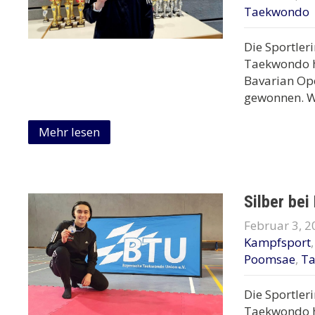
Taekwondo
Die Sportler
Taekwondo ha
Bavarian Op
gewonnen. Wi
Mehr lesen
Silber bei
Februar 3, 2
Kampfsport
Poomsae
,
T
Die Sportler
Taekwondo h