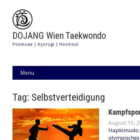
DOJANG Wien Taekwondo
Poomsae | Kyorugi | Hosinsul
Menu
Tag: Selbstverteidigung
Kampfspor
August 15, 
Hapkimudo
olympische