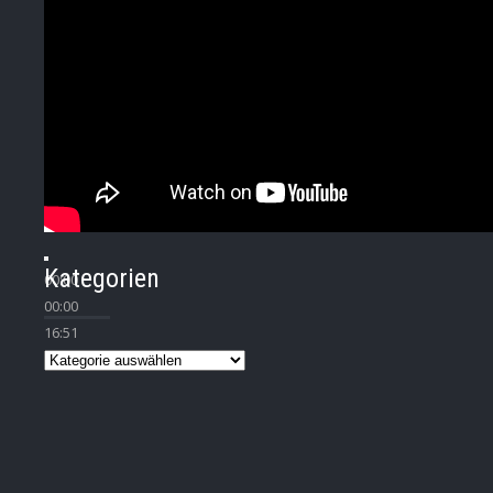
Kategorien
00:00
00:00
16:51
Kategorien