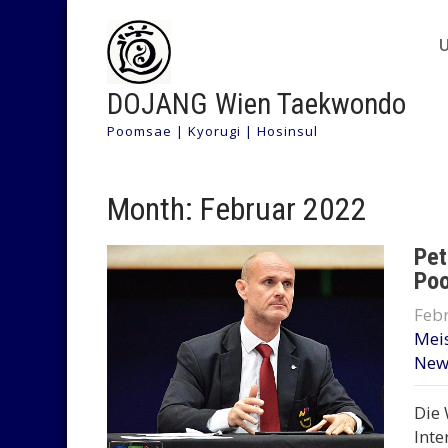
DOJANG Wien Taekwondo
Poomsae | Kyorugi | Hosinsul
Month:
Februar 2022
Pet
Poo
Febr
Meis
New
Die 
Inte