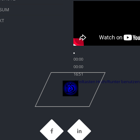
SSUM
KT
00:00
00:00
16:51
Pfeiltasten Hoch/Runter benutzen,