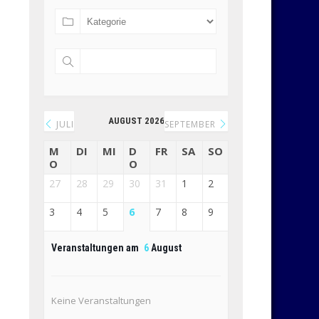
AUGUST 2026
JULI
SEPTEMBER
M
DI
MI
D
FR
SA
SO
O
O
27
28
29
30
31
1
2
3
4
5
6
7
8
9
Veranstaltungen am
6
August
Keine Veranstaltungen