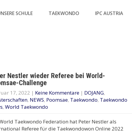
UNSERE SCHULE
TAEKWONDO
IPC AUSTRIA
er Nestler wieder Referee bei World-
msae-Challenge
uar 17, 2022
|
Keine Kommentare
|
DOJANG
,
terschaften
,
NEWS
,
Poomsae
,
Taekwondo
,
Taekwondo
s
,
World Taekwondo
World Taekwondo Federation hat Peter Nestler als
rnational Referee für die Taekwondowon Online 2022